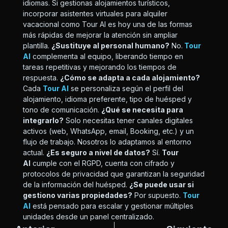
idiomas. Si gestionas alojamientos turísticos,
incorporar asistentes virtuales para alquiler
vacacional como Tour AI es hoy una de las formas
más rápidas de mejorar la atención sin ampliar
plantilla.
¿Sustituye al personal humano?
No.
Tour
AI
complementa al equipo, liberando tiempo en
tareas repetitivas y mejorando los tiempos de
respuesta.
¿Cómo se adapta a cada alojamiento?
Cada
Tour AI
se personaliza según el perfil del
alojamiento, idioma preferente, tipo de huésped y
tono de comunicación.
¿Qué se necesita para
integrarlo?
Solo necesitas tener canales digitales
activos (web, WhatsApp, email, Booking, etc.) y un
flujo de trabajo. Nosotros lo adaptamos al entorno
actual.
¿Es seguro a nivel de datos?
Sí.
Tour
AI
cumple con el RGPD, cuenta con cifrado y
protocolos de privacidad que garantizan la seguridad
de la información del huésped.
¿Se puede usar si
gestiono varias propiedades?
Por supuesto.
Tour
AI
está pensado para escalar y gestionar múltiples
unidades desde un panel centralizado.