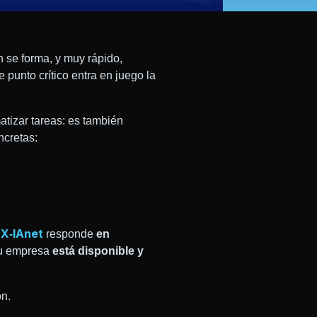
 se forma, y muy rápido,
e punto crítico entra en juego la
atizar tareas: es también
ncretas:
X‑IAnet
.
responde
en
 tu empresa
está disponible y
ón.