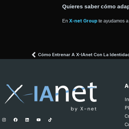
Quieres saber cómo adap
X-net Group
En
te ayudamos a e
Cómo Entrenar A X-IAnet Con La Identida
A
In
P
C
C