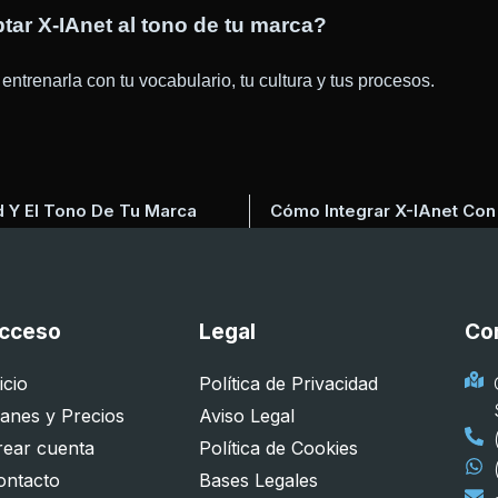
tar X‑
IAnet
al tono de tu marca?
ntrenarla con tu vocabulario, tu cultura y tus procesos.
d Y El Tono De Tu Marca
Cómo Integrar X-IAnet Con
cceso
Legal
Co
icio
Política de Privacidad
lanes y Precios
Aviso Legal
rear cuenta
Política de Cookies
ontacto
Bases Legales