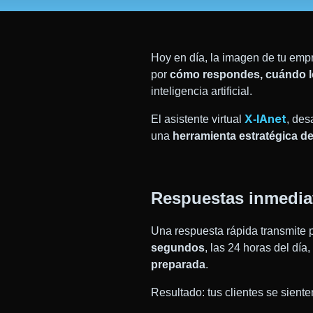
Hoy en día, la imagen de tu emp
por
cómo respondes, cuándo lo
inteligencia artificial.
X‑IAnet
El
asi
stente virtual
, des
una
herramienta estratégica d
Respuestas inmediat
Una respuesta rápida transmite p
segundos
, las 24 horas del dí
preparada
.
Resultado: tus clientes se siente