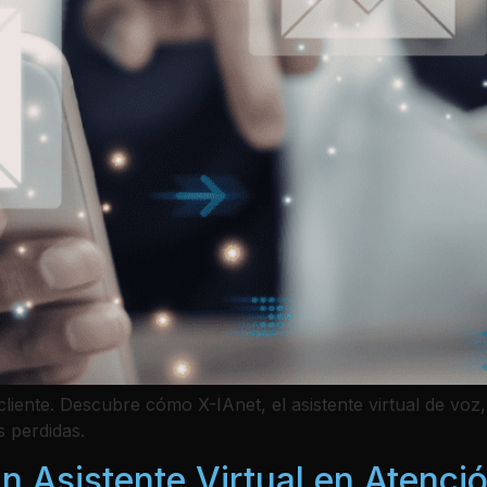
iente. Descubre cómo X-IAnet, el asistente virtual de voz, 
 perdidas.
 Asistente Virtual en Atenció