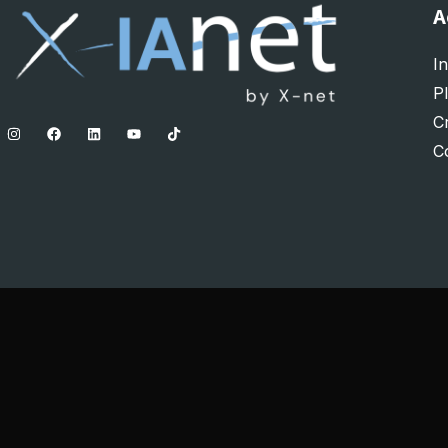
A
In
P
C
C