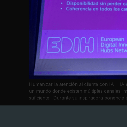
Humanizar la atención al cliente con IA IA 
un mundo donde existen múltiples canales, men
suficiente. Durante su inspiradora ponencia 