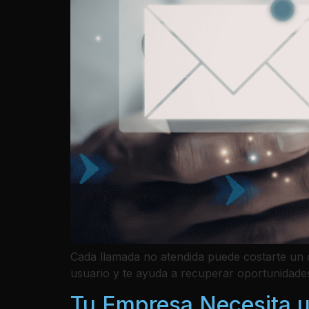
Cada llamada no atendida puede costarte un cl
usuario y te ayuda a recuperar oportunidades
Tu Empresa Necesita un