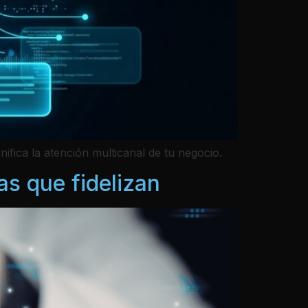
fica la atención multicanal de tu negocio.
as que fidelizan