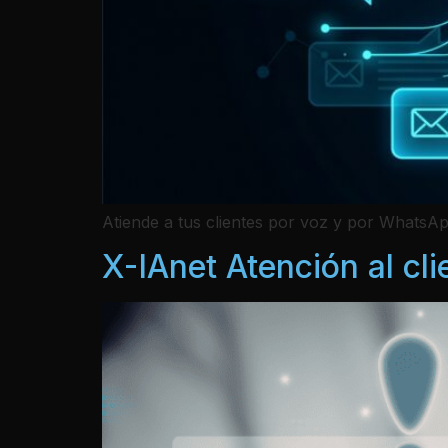
Atiende a tus clientes por voz y por WhatsAp
X-IAnet Atención al cl