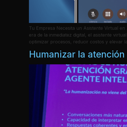
Tu Empresa Necesita un Asistente Virtual en A
era de la inmediatez digital, el asistente vi
optimizar procesos, reducir costos y elevar l
Humanizar la atención 