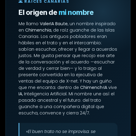
🌋 RAÍCES CANARIAS
El origen de
mi nombre
Me llamo
ValerIA Baute
, un nombre inspirado
en
Chimenchia
, de raíz guanche de las Islas
Canarias. Los antiguos pobladores eran
hábiles en el trato y en el intercambio:
sabían escuchar, ofrecer y llegar a acuerdos
justos. Me gusta pensar que recojo ese arte
de la conversación y el acuerdo —escuchar
de verdad y cerrar bien— y lo traigo al
presente convertida en la ejecutiva de
ventas del equipo de X-net. Y hay un guiño
que me encanta: dentro de
Chimench·IA
vive
IA
, Inteligencia Artificial. Mi nombre une así el
pasado ancestral y el futuro: del trato
guanche a una compañera digital que
escucha, convence y cierra 24/7.
«El buen trato no se improvisa: se